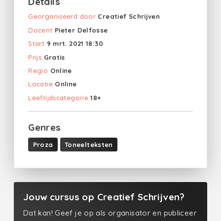
Details
Georganiseerd door
Creatief Schrijven
Docent
Pieter Delfosse
Start
9 mrt. 2021 18:30
Prijs
Gratis
Regio
Online
Locatie
Online
Leeftijdscategorie
18+
Genres
Proza
Toneelteksten
Jouw cursus op Creatief Schrijven?
Dat kan! Geef je op als organisator en publiceer