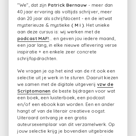
"We", dat zijn
Patrick Bernauw
- meer dan
40 jaar ervaring als voltijds schrijver, meer
dan 20 jaar als schrijfdocent - en de ietwat
mysterieuze & mystieke
( M i )
. Het unieke
aan deze cursus is: wij werken met de
podcast MAF!
... en geven jou iedere maand,
een jaar lang, in elke nieuwe aflevering verse
inspiratie + en enkele zeer concrete
schrijfopdrachten.
We vragen je op het eind van de rit ook een
selectie uit je werk in te sturen. Daaruit kiezen
we samen met de digitale uitgeverij
vzw de
Scriptomanen
de beste bijdragen voor wat
een boek, een luisterboek, een podcast
en/of een ebook kan worden. Een en ander
hangt af van de literair creatieve oogst.
Uiteraard ontvang je een gratis
auteursexemplaar van dit verzamelwerk. Op
jouw selectie krijg je bovendien uitgebreide