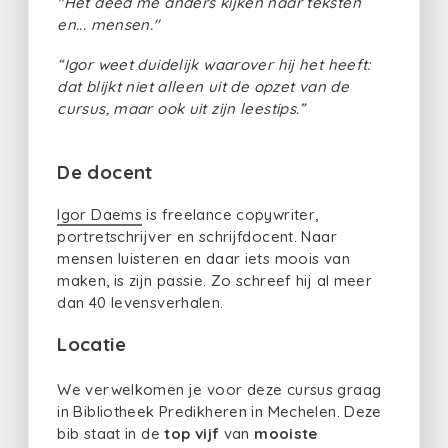
"Het deed me anders kijken naar teksten
en... mensen."
“Igor weet duidelijk waarover hij het heeft:
dat blijkt niet alleen uit de opzet van de
cursus, maar ook uit zijn leestips.”
De docent
Igor Daems
is freelance copywriter,
portretschrijver en schrijfdocent. Naar
mensen luisteren en daar iets moois van
maken, is zijn passie. Zo schreef hij al meer
dan 40 levensverhalen.
Locatie
We verwelkomen je voor deze cursus graag
in Bibliotheek Predikheren in Mechelen. Deze
bib staat in de
top vijf
van
mooiste