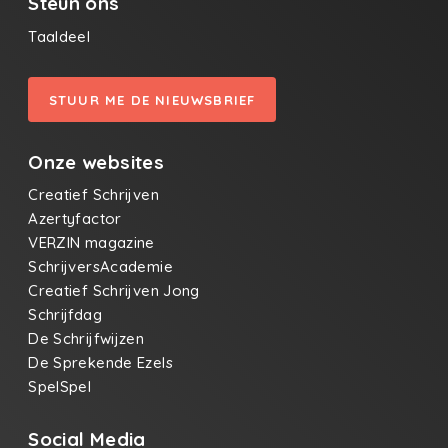
Steun ons
Taaldeel
STUUR ME DE NIEUWSBRIEF
Onze websites
Creatief Schrijven
Azertyfactor
VERZIN magazine
SchrijversAcademie
Creatief Schrijven Jong
Schrijfdag
De Schrijfwijzen
De Sprekende Ezels
SpelSpel
Social Media