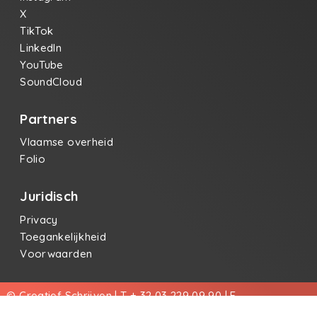
X
TikTok
LinkedIn
YouTube
SoundCloud
Partners
Vlaamse overheid
Folio
Juridisch
Privacy
Toegankelijkheid
Voorwaarden
© Creatief Schrijven | T + 32 03 229 09 90 | E
info@creatiefschrijven.be