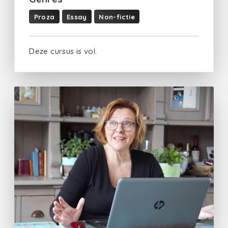
Proza
Essay
Non-fictie
Deze cursus is vol.