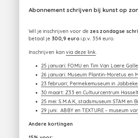
Abonnement schrijven bij kunst op z
Wil je inschrijven voor de
zes zondagse schr
betaal je
300,9 euro
i.p.v. 354 euro.
Inschrijven kan
via deze link
.
25 januari: FOMU en Tim Van Laere Gall
26 januari: Museum Plantin-Moretus en
23 februari; Permekemuseum in Jabbeke
30 maart: Z33 en Cultuurcentrum Hassel
25 mei: S.M.A.K, stadsmuseum STAM en Bij
29 juni: ABBY en TEXTURE – museum van v
Andere kortingen
15% voor: