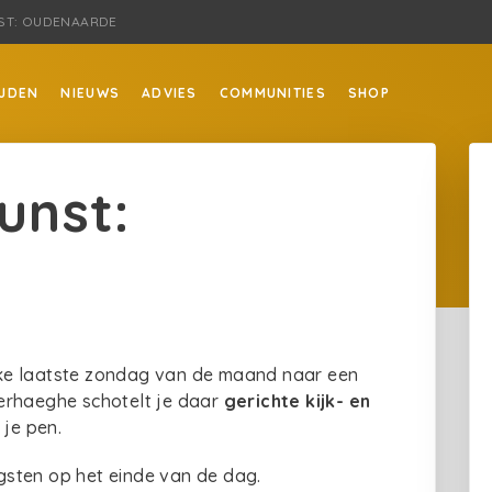
NST: OUDENAARDE
JDEN
NIEUWS
ADVIES
COMMUNITIES
SHOP
kunst:
 elke laatste zondag van de maand naar een
erhaeghe schotelt je daar
gerichte kijk- en
 je pen.
sten op het einde van de dag.