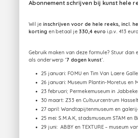
Abonnement schrijven bij kunst hele 
Wil je
inschrijven voor de hele reeks, incl.
korting
en betaal je
330,4 euro
i.p.v. 413 eur
Gebruik maken van deze formule? Stuur dan e
als onderwerp ‘
7 dagen kunst
’.
25 januari: FOMU en Tim Van Laere Gall
26 januari: Museum Plantin-Moretus en
23 februari; Permekemuseum in Jabbeke
30 maart: Z33 en Cultuurcentrum Hassel
27 april: Wandtapijtenmuseum en galeri
25 mei: S.M.A.K, stadsmuseum STAM en Bij
29 juni: ABBY en TEXTURE – museum van v