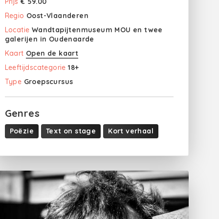
Prijs
€ 59.00
Regio
Oost-Vlaanderen
Locatie
Wandtapijtenmuseum MOU en twee
galerijen in Oudenaarde
Kaart
Open de kaart
Leeftijdscategorie
18+
Type
Groepscursus
Genres
Poëzie
Text on stage
Kort verhaal