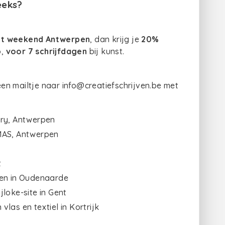
reeks?
 het weekend Antwerpen
, dan krijg je
20%
o,
voor 7 schrijfdagen
bij kunst.
en mailtje naar info@creatiefschrijven.be met
ery, Antwerpen
 MAS, Antwerpen
t
jen in Oudenaarde
loke-site in Gent
las en textiel in Kortrijk