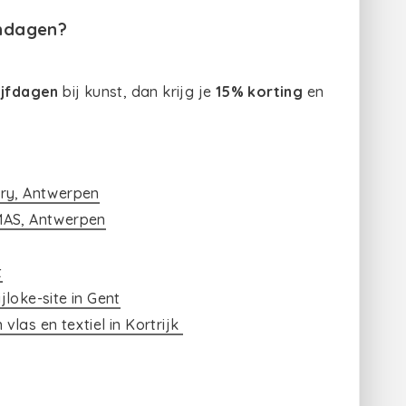
ondagen?
ijfdagen
bij kunst, dan krijg je
15% korting
en
ery, Antwerpen
 MAS, Antwerpen
t
loke-site in Gent
las en textiel in Kortrijk