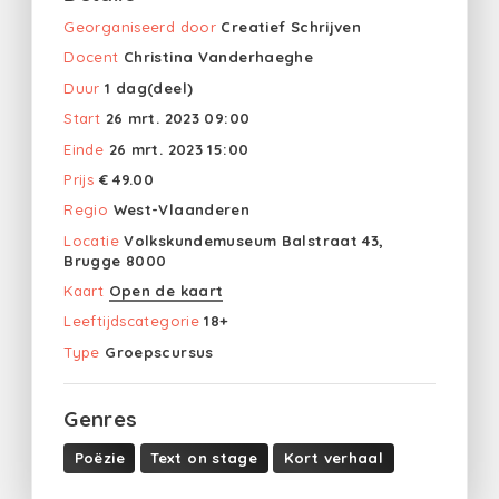
Georganiseerd door
Creatief Schrijven
Docent
Christina Vanderhaeghe
Duur
1 dag(deel)
Start
26 mrt. 2023 09:00
Einde
26 mrt. 2023 15:00
Prijs
€ 49.00
Regio
West-Vlaanderen
Locatie
Volkskundemuseum Balstraat 43,
Brugge 8000
Kaart
Open de kaart
Leeftijdscategorie
18+
Type
Groepscursus
Genres
Poëzie
Text on stage
Kort verhaal