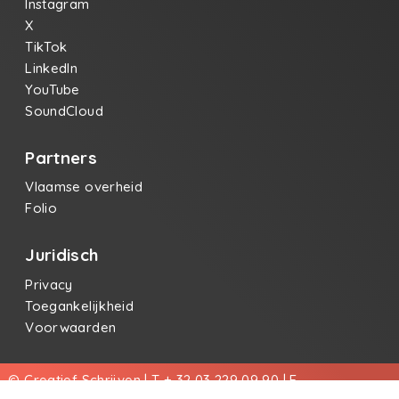
Instagram
X
TikTok
LinkedIn
YouTube
SoundCloud
Partners
Vlaamse overheid
Folio
Juridisch
Privacy
Toegankelijkheid
Voorwaarden
© Creatief Schrijven | T + 32 03 229 09 90 | E
info@creatiefschrijven.be