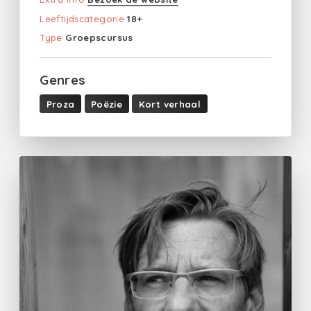
Leeftijdscategorie
18+
Type
Groepscursus
Genres
Proza
Poëzie
Kort verhaal