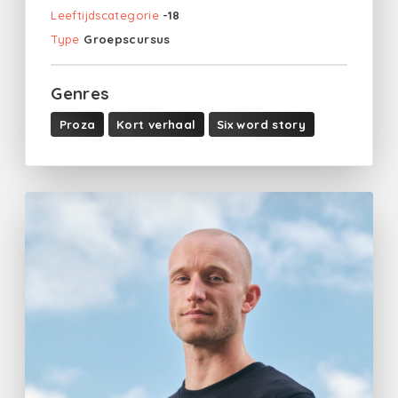
Leeftijdscategorie
-18
Type
Groepscursus
Genres
Proza
Kort verhaal
Six word story