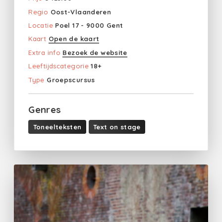
Regio
Oost-Vlaanderen
Locatie
Poel 17 - 9000 Gent
Kaart
Open de kaart
Extra info
Bezoek de website
Leeftijdscategorie
18+
Type
Groepscursus
Genres
Toneelteksten
Text on stage