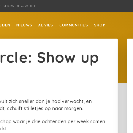
E: SHOW UP & WRITE
JDEN
NIEUWS
ADVIES
COMMUNITIES
SHOP
ircle: Show up
vult zich sneller dan je had verwacht, en
t, schuift stilletjes op naar morgen.
enschap waar je drie ochtenden per week samen
rkt.