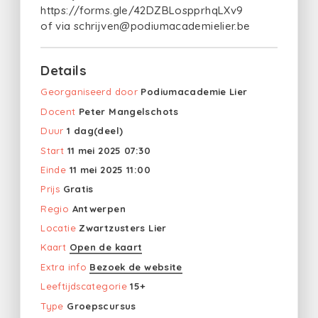
https://forms.gle/42DZBLospprhqLXv9
of via schrijven@podiumacademielier.be
Details
Georganiseerd door
Podiumacademie Lier
Docent
Peter Mangelschots
Duur
1 dag(deel)
Start
11 mei 2025 07:30
Einde
11 mei 2025 11:00
Prijs
Gratis
Regio
Antwerpen
Locatie
Zwartzusters Lier
Kaart
Open de kaart
Extra info
Bezoek de website
Leeftijdscategorie
15+
Type
Groepscursus