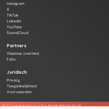
Instagram
X
TikTok
LinkedIn
YouTube
SoundCloud
Partners
Vlaamse overheid
Folio
Juridisch
Privacy
Toegankelijkheid
Voorwaarden
© Creatief Schrijven | T + 32 03 229 09 90 | E