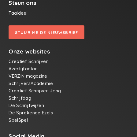
Steun ons
Taaldeel
STUUR ME DE NIEUWSBRIEF
Onze websites
Creatief Schrijven
Azertyfactor
VERZIN magazine
SchrijversAcademie
Creatief Schrijven Jong
Schrijfdag
De Schrijfwijzen
De Sprekende Ezels
SpelSpel
Social Media