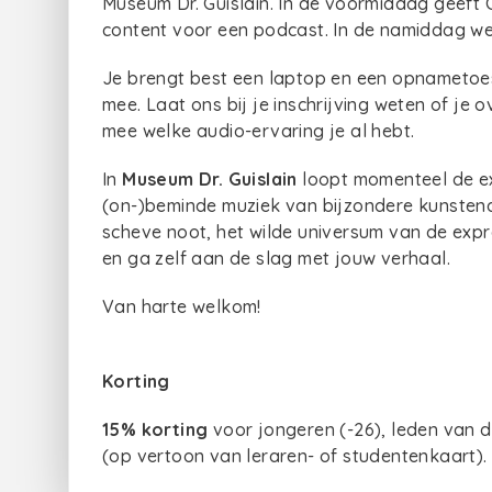
Museum Dr. Guislain. I
n de voormiddag geeft 
content voor een podcast. In de namiddag werk
Je brengt best een laptop en een opnametoe
mee. Laat ons bij je inschrijving weten of je 
mee welke audio-ervaring je al hebt.
In
Museum Dr. Guislain
loopt momenteel de 
(on-)beminde muziek van bijzondere kunstenaa
scheve noot, het wilde universum van de expr
en ga zelf aan de slag met jouw verhaal.
Van harte welkom!
Korting
15% korting
voor jongeren (-26), leden van d
(op vertoon van leraren- of studentenkaart