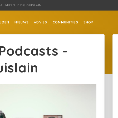
CA… MUSEUM DR. GUISLAIN
JDEN
NIEUWS
ADVIES
COMMUNITIES
SHOP
 Podcasts -
islain