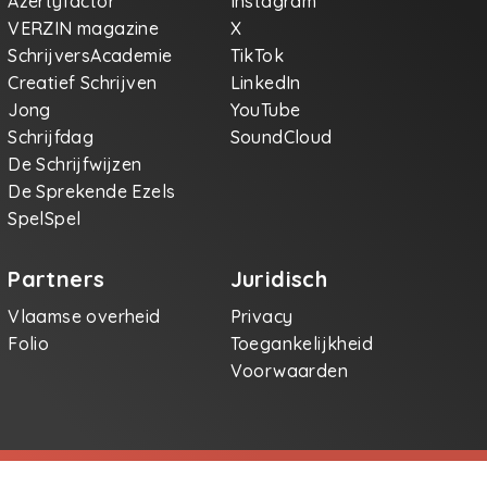
Azertyfactor
Instagram
VERZIN magazine
X
SchrijversAcademie
TikTok
Creatief Schrijven
LinkedIn
Jong
YouTube
Schrijfdag
SoundCloud
De Schrijfwijzen
De Sprekende Ezels
SpelSpel
Partners
Juridisch
Vlaamse overheid
Privacy
Folio
Toegankelijkheid
Voorwaarden
jven.be