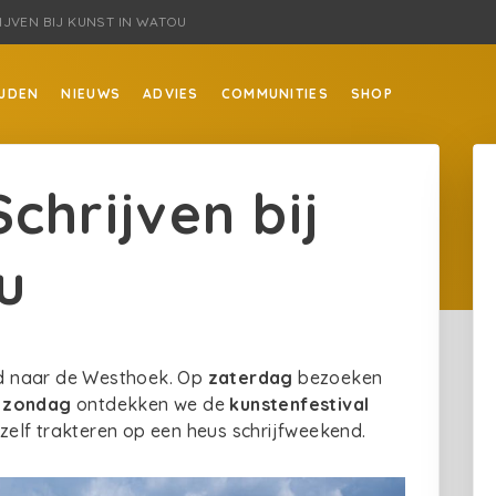
IJVEN BIJ KUNST IN WATOU
JDEN
NIEUWS
ADVIES
COMMUNITIES
SHOP
chrijven bij
u
d naar de Westhoek. Op
zaterdag
bezoeken
p
zondag
ontdekken we de
kunstenfestival
zelf trakteren op een heus schrijfweekend.