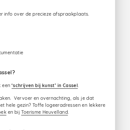
r info over de precieze afspraakplaats.
ocumentatie
assel?
k een
‘schrijven bij kunst’ in Cassel
.
ken. Vervoer en overnachting, als je dat
het hele gezin? Toffe logeeradressen en lekkere
oek
en bij
Toerisme Heuvelland
.