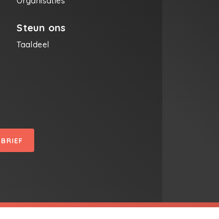
Organisaties
Steun ons
Taaldeel
SBRIEF
tief Schrijven | T + 32 03 229 09 90 | E info@creatiefschri