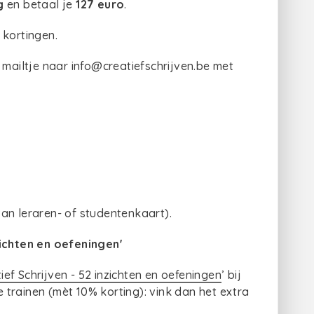
g
en betaal je
127 euro
.
 kortingen.
 mailtje naar info@creatiefschrijven.be met
an leraren- of studentenkaart).
zichten en oefeningen'
ief Schrijven - 52 inzichten en oefeningen
’ bij
te trainen (mèt 10% korting): vink dan het extra