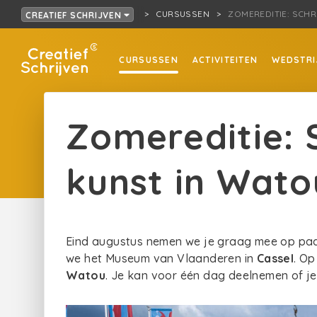
CURSUSSEN
ZOMEREDITIE: SCHR
CREATIEF SCHRIJVEN
CURSUSSEN
ACTIVITEITEN
WEDSTRI
Zomereditie: S
kunst in Wato
Eind augustus nemen we je graag mee op pa
we het Museum van Vlaanderen in
Cassel
. O
Watou
. Je kan voor één dag deelnemen of je