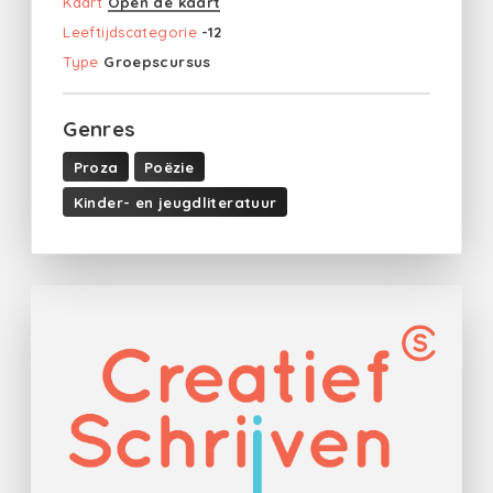
Kaart
Open de kaart
Leeftijdscategorie
-12
Type
Groepscursus
Genres
Proza
Poëzie
Kinder- en jeugdliteratuur