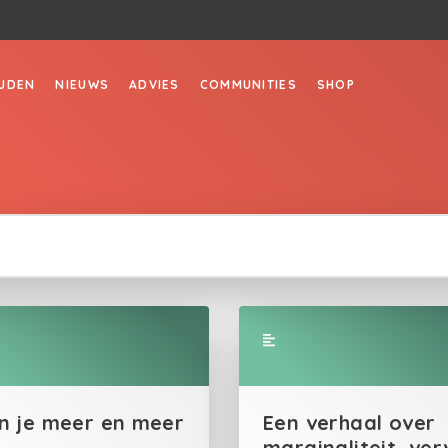
JDEN
NIEUWS
ADVIES
COMMUNITIES
SHOP
in je meer en meer
Een verhaal over
marginaliteit, ver