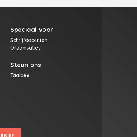
niet deed&amp; aluminium
voor rond zijn vingers te
draaiende lelijke luster in 
living van zijn dode omam
centimeterdik ducktape er
Speciaal voor
gewikkeldJan had niet zo
camera’s in zijn
Schrijfdocenten
lichtvoorzieningen - wat 
Organisaties
brandweer daar ook alwe
? - Jan was de dagen al
vergeten waarin hij niet za
Steun ons
vastgeroest in vervelend
cynismemaar in zijn
Taaldeel
bloednuchtere wereld lag 
dichtbij vervelend realism
was de dagen alweer
vergeten dat hij terug zijn
moeder herkende zij herk
nu al lang niet meervoor 
zoveelste keer Jan was w
druk bezig met andere
dingen zoekend achter d
wat het snelste geeft slof
SBRIEF