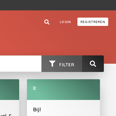
LOGIN
REGISTREREN
FILTER
Bijl
val &