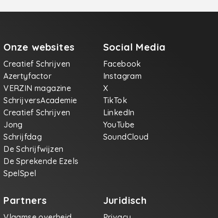
folie
de
et
 rond
Onze websites
Social Media
 graag
Creatief Schrijven
Facebook
deed de
Azertyfactor
Instagram
er toen
VERZIN magazine
X
t
SchrijversAcademie
TikTok
Creatief Schrijven
LinkedIn
Jong
YouTube
dat
e Jan
Schrijfdag
SoundCloud
De Schrijfwijzen
 eigen
De Sprekende Ezels
ent hem
de
SpelSpel
eer te
Partners
Juridisch
atgene
fend
Vlaamse overheid
Privacy