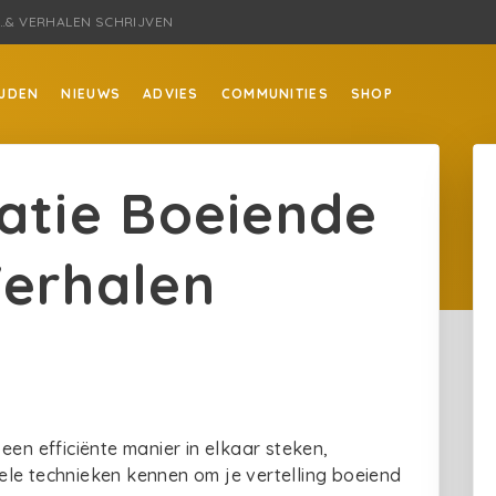
E …& VERHALEN SCHRIJVEN
JDEN
NIEUWS
ADVIES
COMMUNITIES
SHOP
iatie Boeiende
Verhalen
een efficiënte manier in elkaar steken,
le technieken kennen om je vertelling boeiend