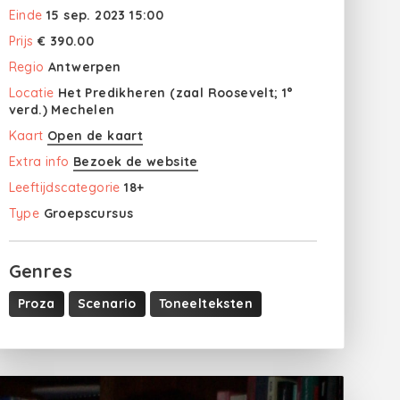
Einde
15 sep. 2023 15:00
Prijs
€ 390.00
Regio
Antwerpen
Locatie
Het Predikheren (zaal Roosevelt; 1°
verd.) Mechelen
Kaart
Open de kaart
Extra info
Bezoek de website
Leeftijdscategorie
18+
Type
Groepscursus
Genres
Proza
Scenario
Toneelteksten