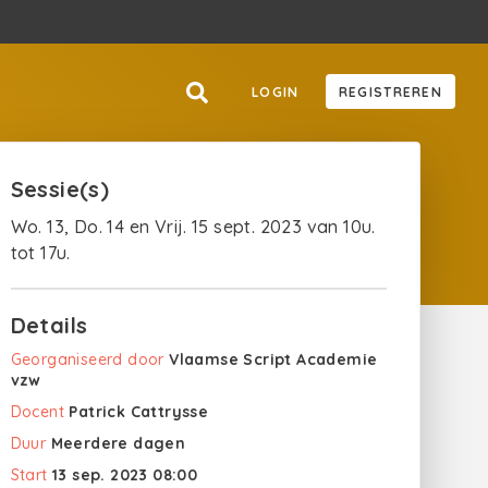
LOGIN
REGISTREREN
Sessie(s)
Wo. 13, Do. 14 en Vrij. 15 sept. 2023 van 10u.
tot 17u.
Details
Georganiseerd door
Vlaamse Script Academie
vzw
Docent
Patrick Cattrysse
Duur
Meerdere dagen
Start
13 sep. 2023 08:00