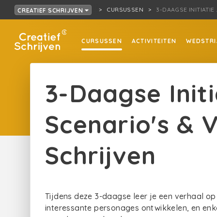
CURSUSSEN
3-DAAGSE INITIATI
CREATIEF SCHRIJVEN
CURSUSSEN
ACTIVITEITEN
WEDSTRI
3-Daagse Init
Scenario's & 
Schrijven
Tijdens deze 3-daagse leer je een verhaal op 
interessante personages ontwikkelen, en enke