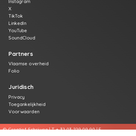
Instagram
X
TikTok
LinkedIn
YouTube
SoundCloud
Partners
Vlaamse overheid
Folio
Juridisch
Privacy
Toegankelijkheid
Voorwaarden
© Creatief Schrijven | T + 32 03 229 09 90 | E
info@creatiefschrijven.be