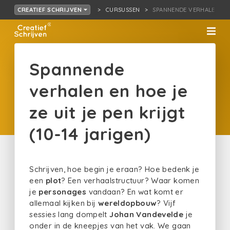
CURSUSSEN
SPANNENDE VERHALEN …IJG
CREATIEF SCHRIJVEN
Spannende
verhalen en hoe je
ze uit je pen krijgt
(10-14 jarigen)
Schrijven, hoe begin je eraan? Hoe bedenk je
een
plot
? Een verhaalstructuur? Waar komen
je
personages
vandaan? En wat komt er
allemaal kijken bij
wereldopbouw
? Vijf
sessies lang dompelt
Johan Vandevelde
je
onder in de kneepjes van het vak. We gaan