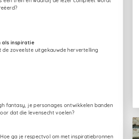
ls een trein en waarbij de lezer compleet wordt
reëerd?
als inspiratie
t de zoveelste uitgekauwde hervertelling
high fantasy, je personages ontwikkelen banden
oor dat die levensecht voelen?
Hoe ga je respectvol om met inspiratiebronnen