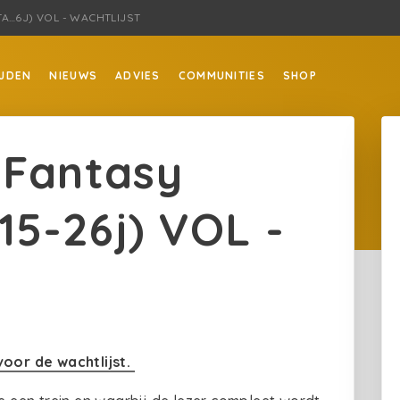
TA…6J) VOL - WACHTLIJST
JDEN
NIEUWS
ADVIES
COMMUNITIES
SHOP
 Fantasy
(15-26j) VOL -
voor de wachtlijst.