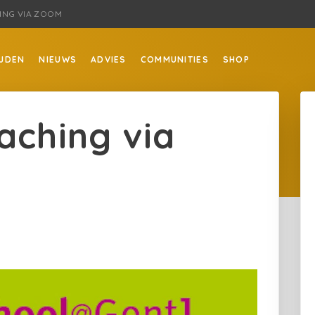
ING VIA ZOOM
JDEN
NIEUWS
ADVIES
COMMUNITIES
SHOP
aching via