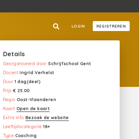
LOGIN
REGISTREREN
Details
Georganiseerd door
Schrijfschool Gent
Docent
Ingrid Verhelst
Duur
1 dag(deel)
Prijs
€ 25.00
Regio
Oost-Vlaanderen
Kaart
Open de kaart
Extra info
Bezoek de website
Leeftijdscategorie
18+
Type
Coaching