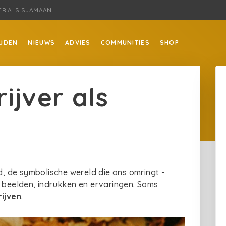
ER ALS SJAMAAN
JDEN
NIEUWS
ADVIES
COMMUNITIES
SHOP
ijver als
jd, de symbolische wereld die ons omringt -
beelden, indrukken en ervaringen. Soms
rijven
.