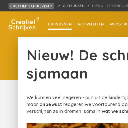
CURSUSSEN
NIEUW! DE SCHRIJV
CREATIEF SCHRIJVEN
CURSUSSEN
ACTIVITEITEN
WEDSTRI
Nieuw! De schr
sjamaan
We kunnen veel negeren - pijn uit de kinderti
maar
onbewust
reageren we voortdurend op 
verschijnen ze in dromen, soms in
wat we sch