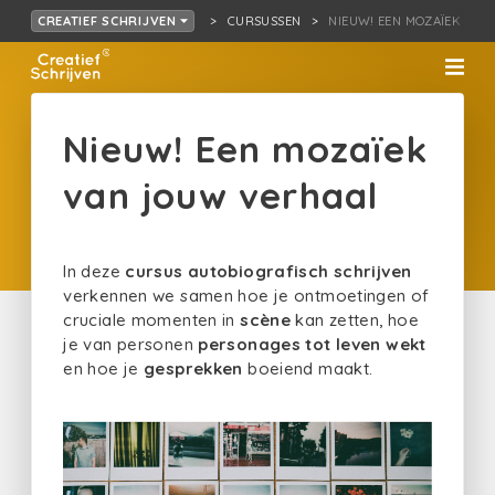
CURSUSSEN
NIEUW! EEN MOZAÏEK VA
CREATIEF SCHRIJVEN
Nieuw! Een mozaïek
van jouw verhaal
In deze
cursus autobiografisch schrijven
verkennen we samen hoe je ontmoetingen of
cruciale momenten in
scène
kan zetten, hoe
je van personen
personages tot leven wekt
en hoe je
gesprekken
boeiend maakt.