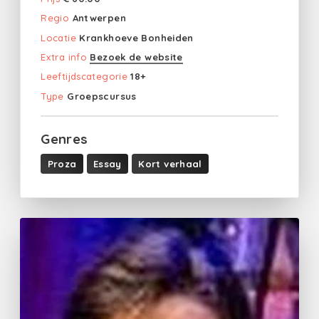
Regio
Antwerpen
Locatie
Krankhoeve Bonheiden
Extra info
Bezoek de website
Leeftijdscategorie
18+
Type
Groepscursus
Genres
Proza
Essay
Kort verhaal