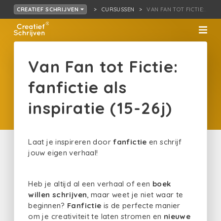
CURSUSSEN
VAN FAN TOT FICTIE:… INSP
CREATIEF SCHRIJVEN
Van Fan tot Fictie:
fanfictie als
inspiratie (15-26j)
Laat je inspireren door
fanfictie
en schrijf
jouw eigen verhaal!
Heb je altijd al een verhaal of een
boek
willen schrijven
, maar weet je niet waar te
beginnen?
Fanfictie
is de perfecte manier
om je creativiteit te laten stromen en
nieuwe