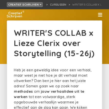
CURSUSSEN
WRITER'S COLLAB X L…TOR
CREATIEF SCHRIJVEN
WRITER'S COLLAB x
Lieze Clerix over
Storytelling (15-26j)
Heb je een geweldig idee voor een verhaal,
maar weet je niet hoe je dit verhaal moet
uitwerken? Dan ben je hier aan het juiste
adres! Samen gaan we op zoek naar
methodes
om
jouw verhaalidee uit te
werken
tot een volwaardige, sterk
opgebouwde verhaallijn waarmee je
effectief aan de slag kan gaan. We kijken