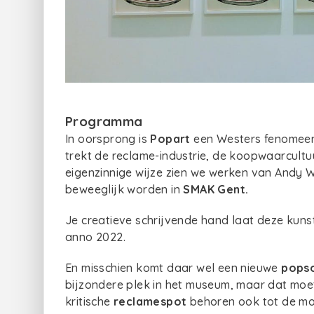
Programma
In oorsprong is
Popart
een Westers fenomeen,
trekt de reclame-industrie, de koopwaarcult
eigenzinnige wijze zien we werken van Andy 
beweeglijk worden in
SMAK Gent.
Je creatieve schrijvende hand laat deze kuns
anno 2022.
En misschien komt daar wel een nieuwe
pops
bijzondere plek in het museum, maar dat moet
kritische
reclamespot
behoren ook tot de mo