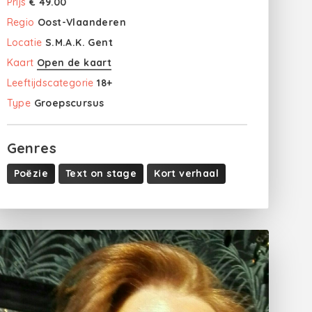
Prijs
€ 49.00
Regio
Oost-Vlaanderen
Locatie
S.M.A.K. Gent
Kaart
Open de kaart
Leeftijdscategorie
18+
Type
Groepscursus
Genres
Poëzie
Text on stage
Kort verhaal