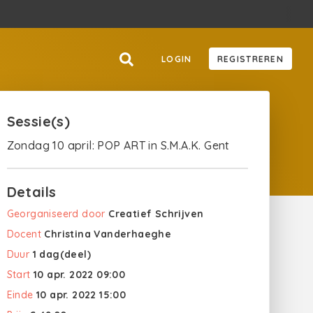
LOGIN
REGISTREREN
Sessie(s)
Zondag 10 april: POP ART in S.M.A.K. Gent
Details
Georganiseerd door
Creatief Schrijven
Docent
Christina Vanderhaeghe
Duur
1 dag(deel)
Start
10 apr. 2022 09:00
Einde
10 apr. 2022 15:00