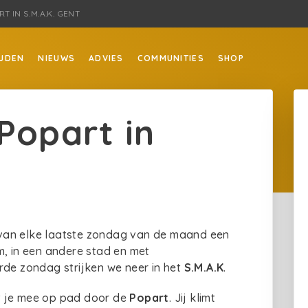
T IN S.M.A.K. GENT
JDEN
NIEUWS
ADVIES
COMMUNITIES
SHOP
Popart in
van elke laatste zondag van de maand een
m, in een andere stad en met
rde zondag strijken we neer in het
S.M.A.K
.
t je mee op pad door de
Popart
. Jij klimt