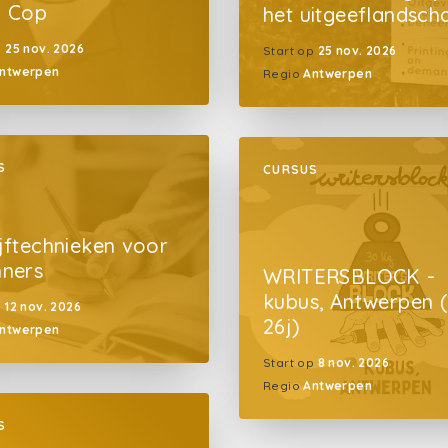
i Cop
het uitgeeflandsch
p
25 nov. 2026
Start op
25 nov. 2026
ntwerpen
Regio
Antwerpen
S
CURSUS
ijftechnieken voor
nners
WRITERSBLOCK -
kubus, Antwerpen (
p
12 nov. 2026
26j)
ntwerpen
Start op
8 nov. 2026
Regio
Antwerpen
S