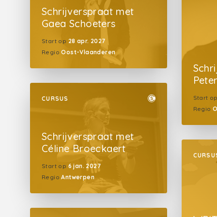
Schrijverspraat met
Gaea Schoeters
Start op
28 apr. 2027
Regio
Oost-Vlaanderen
Schr
Peter
Start o
CURSUS
Regio
O
Schrijverspraat met
Céline Broeckaert
CURSU
Start op
6 jan. 2027
Regio
Antwerpen