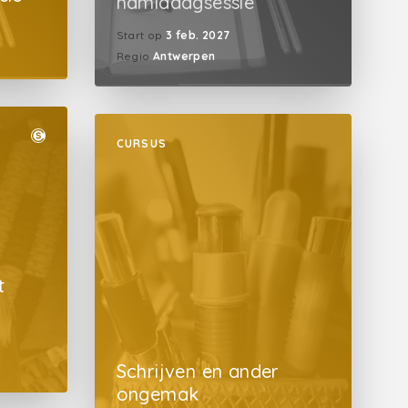
namiddagsessie
Start op
3 feb. 2027
Regio
Antwerpen
CURSUS
t
Schrijven en ander
ongemak