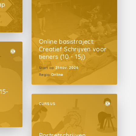
ap
Online basistraject:
Creatief Schrijven voor
tieners (10 - 15j)
Start op
21 nov. 2026
Regio
Online
15-
CURSUS
Portretschrijven