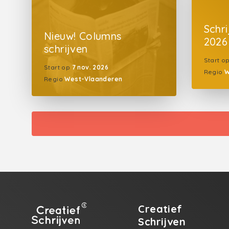
Schr
Nieuw! Columns
2026
schrijven
Start o
Start op
7 nov. 2026
Regio
W
Regio
West-Vlaanderen
Creatief
Schrijven