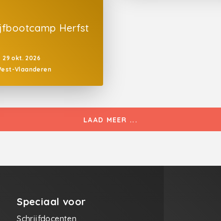
ijfbootcamp Herfst
p
29 okt. 2026
est-Vlaanderen
LAAD MEER ...
Speciaal voor
Schrijfdocenten