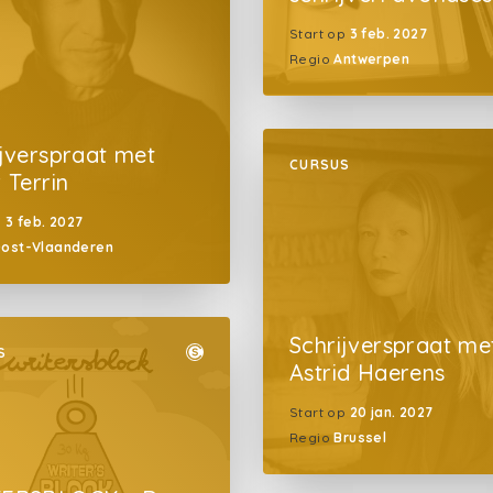
Start op
3 feb. 2027
Regio
Antwerpen
ijverspraat met
CURSUS
 Terrin
p
3 feb. 2027
ost-Vlaanderen
Schrijverspraat me
S
Astrid Haerens
Start op
20 jan. 2027
Regio
Brussel