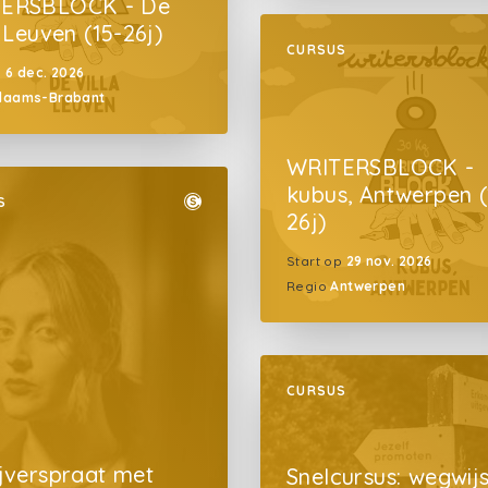
ERSBLOCK - De
, Leuven (15-26j)
CURSUS
p
6 dec. 2026
laams-Brabant
WRITERSBLOCK -
kubus, Antwerpen (
S
26j)
Start op
29 nov. 2026
Regio
Antwerpen
CURSUS
ijverspraat met
Snelcursus: wegwijs