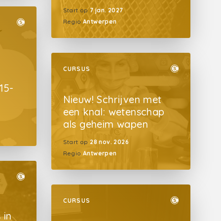
Start op
7 jan. 2027
Regio
Antwerpen
CURSUS
15-
Nieuw! Schrijven met
een knal: wetenschap
als geheim wapen
Start op
28 nov. 2026
Regio
Antwerpen
CURSUS
 in