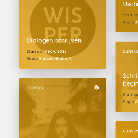
Usch
Start o
Regio
A
Dialogen schrijven
Start op
19 nov. 2026
CURSU
Regio
Vlaams-Brabant
Schr
begi
CURSUS
Start o
Regio
A
CURSU