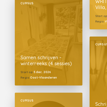
WRIT
CURSUS
Villa
Start o
Regio
V
CURSU
Samen schrijven -
winterreeks (4 sessies)
Start op
5 dec. 2026
Regio
Oost-Vlaanderen
CURSUS
Schr