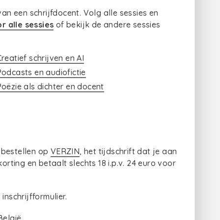
van een schrijfdocent. Volg alle sessies en
or alle sessies
of bekijk de andere sessies
reatief schrijven en AI
Podcasts en audiofictie
oëzie als dichter en docent
 bestellen op
VERZIN
, het tijdschrift dat je aan
orting en betaalt slechts 18 i.p.v. 24 euro voor
inschrijfformulier.
België.