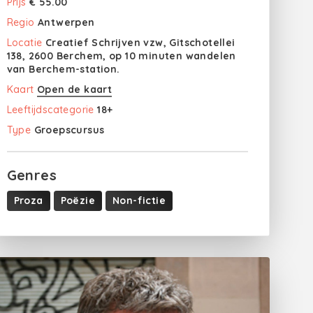
Prijs
€ 55.00
Regio
Antwerpen
Locatie
Creatief Schrijven vzw, Gitschotellei
138, 2600 Berchem, op 10 minuten wandelen
van Berchem-station.
Kaart
Open de kaart
Leeftijdscategorie
18+
Type
Groepscursus
Genres
Proza
Poëzie
Non-fictie