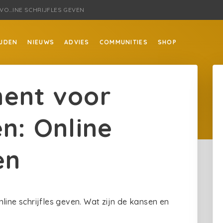
VO…INE SCHRIJFLES GEVEN
JDEN
NIEUWS
ADVIES
COMMUNITIES
SHOP
ment voor
n: Online
en
line schrijfles geven. Wat zijn de kansen en