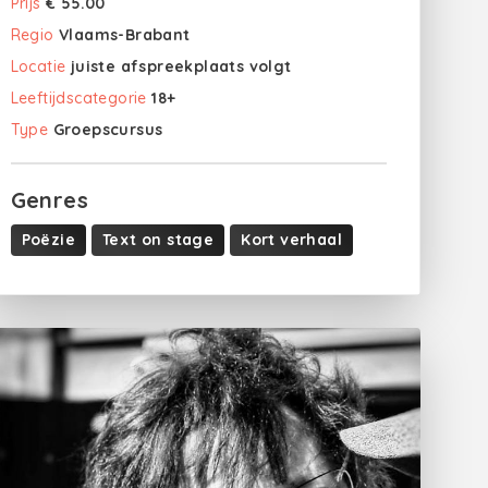
Prijs
€ 55.00
Regio
Vlaams-Brabant
Locatie
juiste afspreekplaats volgt
Leeftijdscategorie
18+
Type
Groepscursus
Genres
Poëzie
Text on stage
Kort verhaal