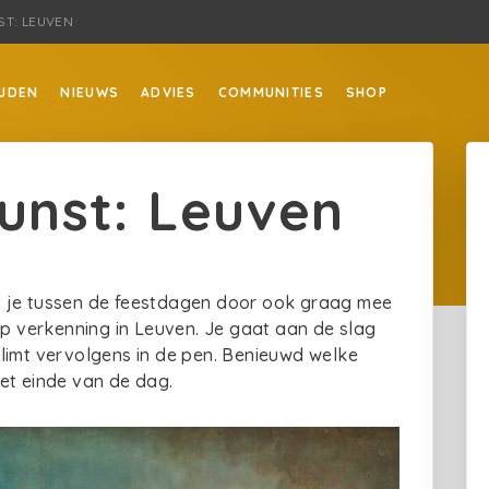
ST: LEUVEN
JDEN
NIEUWS
ADVIES
COMMUNITIES
SHOP
kunst: Leuven
t je tussen de feestdagen door ook graag mee
 verkenning in Leuven. Je gaat aan de slag
limt vervolgens in de pen. Benieuwd welke
het einde van de dag.