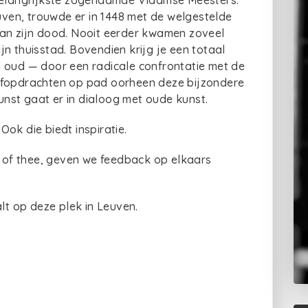
 belangrijkste zogenaamde Vlaamse Meesters.
en, trouwde er in 1448 met de welgestelde
aan zijn dood. Nooit eerder kwamen zoveel
n thuisstad. Bovendien krijg je een totaal
n oud — door een radicale confrontatie met de
ijfopdrachten op pad oorheen deze bijzondere
st gaat er in dialoog met oude kunst.
ok die biedt inspiratie.
e of thee, geven we feedback op elkaars
alt op deze plek in Leuven.