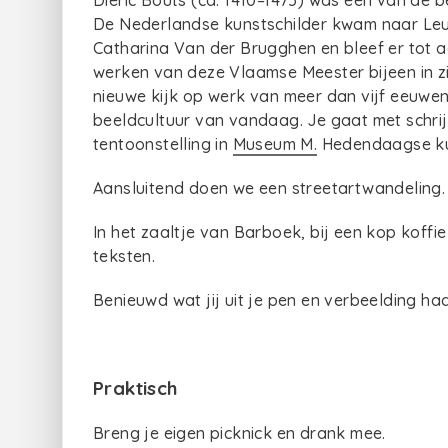
Dieric Bouts (ca. 1410–1475) was één van de
De Nederlandse kunstschilder kwam naar Leuv
Catharina Van der Brugghen en bleef er tot 
werken van deze Vlaamse Meester bijeen in zij
nieuwe kijk op werk van meer dan vijf eeuwe
beeldcultuur van vandaag. Je gaat met schr
tentoonstelling in
Museum M.
Hedendaagse kun
Aansluitend doen we een streetartwandeling. O
In het zaaltje van Barboek, bij een kop koffi
teksten.
Benieuwd wat jij uit je pen en verbeelding ha
Praktisch
Breng je eigen picknick en drank mee.