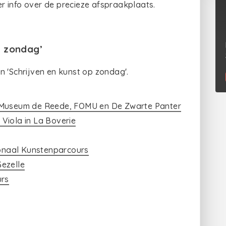
r info over de precieze afspraakplaats.
p zondag’
n 'Schrijven en kunst op zondag'.
, Museum de Reede, FOMU en De Zwarte Panter
l Viola in La Boverie
tionaal Kunstenparcours
Gezelle
urs