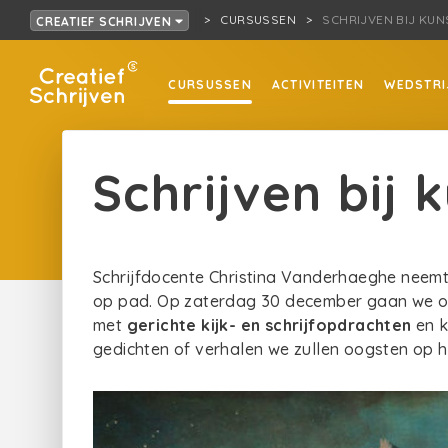
CURSUSSEN
SCHRIJVEN BIJ KUN
CREATIEF SCHRIJVEN
CURSUSSEN
ACTIVITEITEN
WEDSTRI
Schrijven bij 
Schrijfdocente Christina Vanderhaeghe neem
op pad. Op zaterdag 30 december gaan we op
met
gerichte kijk- en schrijfopdrachten
en k
gedichten of verhalen we zullen oogsten op 