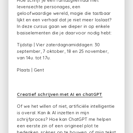
Hoe schrijf je een fantasyverhaal met
levensechte personages, een
geloofwaardige wereld, magie die tastbaar
lijkt en een verhaal dat je niet meer loslaat?
In deze cursus gaan we dieper in op enkele
basiselementen die je daarvoor nodig hebt:
Tijdstip | Vier zaterdagnamiddagen: 30
september, 7 oktober, 18 en 25 november,
van 14u. tot 17u.
Plaats | Gent
Creatief schrijven met AI en chatGPT
Of we het willen of niet, artificiële intelligentie
is overal. Kan ik AI inzetten in mijn
schrijfproces? Hoe kan ChatGPT me helpen
een eerste zin of een origineel plot te
bedenken, scènes op te bouwen, of mijn tekst