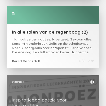
In alle talen van de regenboog (2)
Ik maak zelden notities. Ik vergeet. Gewoon alles.
Soms mijn onderbroek. Zelfs op die schrijfcursus
waar ik doorgaans zeer bezopen zit. Behalve toen.
Die ene dag. Een letterdokter kwam. Hij noemde
zich verwarrend weg, Archibald Algebra. Ik greep
mijn pen. "Het is belangrijk dat hetgeen men brengt
Bernd Vanderbilt
8
0
in een vertekend kader leeft. De achtergrond dient
te misleiden. Beperk bij voorkeur sterk het aantal
lezers. Schrik ze af. Verdrijf het beest. Immers,
bevooroordeeld zullen ze, de meesten zijn. Daarna
kan men in vrede, onvrede, in vrijheid, ongebonden
CURSUS
schrijven, zwevend boven, toevend tussen,
simpelweg misschien zelfs op de lijntjes. Het mag
zomaar leugenachtig, lelijk of toevallig prachtig,
domweg oerbekend of in een taal dusdanig
Inspiratiedag poëzie voor
vreemd. Het is gelijk de liefde en het zal, het mag
leerkrachten