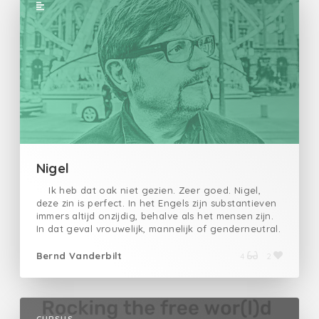
Nigel
Ik heb dat oak niet gezien. Zeer goed. Nigel,
deze zin is perfect. In het Engels zijn substantieven
immers altijd onzijdig, behalve als het mensen zijn.
In dat geval vrouwelijk, mannelijk of genderneutral.
Ook dieren zijn een uitzondering op die regel. Die
zijn ofwel mannelijk of vrouwelijk, uitgezonderd de
Bernd Vanderbilt
4
2
tweeslachtigen en de werkbijen. Om Uw
inburgering te vervolledigen nu de ganse zin in het
Nederlands. Nigel, zeg mij na : Ik heb die eik niet
gezien. uit de reeks 'Kleinood'