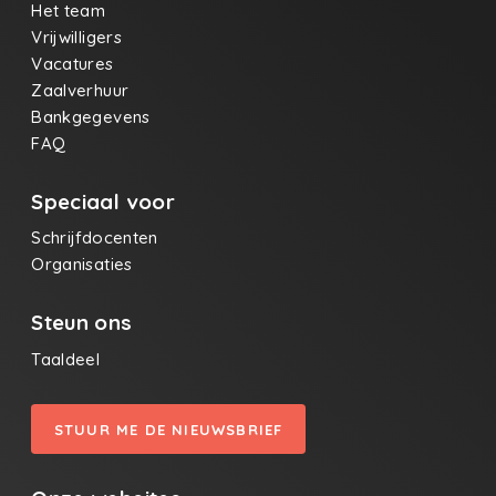
beleving”, gegeven tijdens mijn
Het team
schrijfdocentenopleiding door collega Wim
Vrijwilligers
Vercauteren en het boekje “Zakatlas van de
Vacatures
Belevingswereld.” Dit is Versie 2, na enkele kleine
correcties. Met dank aan de feedback van Vitalski.
Zaalverhuur
Bankgegevens
FAQ
Speciaal voor
Schrijfdocenten
Organisaties
Steun ons
Taaldeel
STUUR ME DE NIEUWSBRIEF