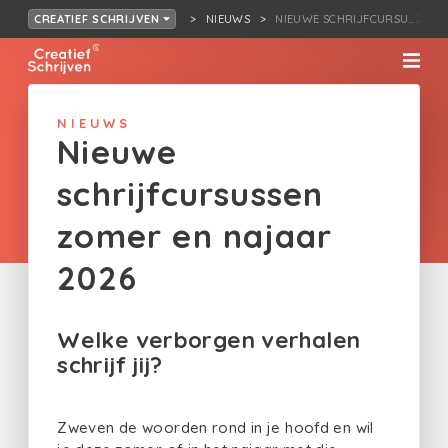
NIEUWS
NIEUWE SCHRIJFCURSU…ZOME
CREATIEF SCHRIJVEN
NIEUWS
Nieuwe
schrijfcursussen
zomer en najaar
2026
Welke verborgen verhalen
schrijf jij?
Zweven de woorden rond in je hoofd en wil