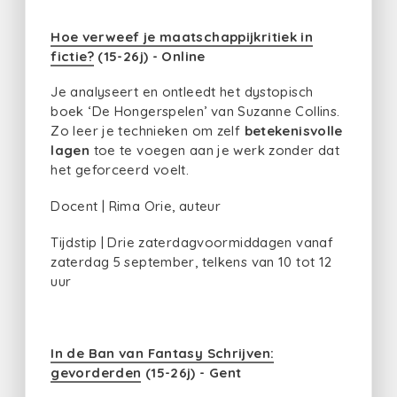
Hoe verweef je maatschappijkritiek in
fictie?
(15-26j) - Online
Je analyseert en ontleedt het dystopisch
boek ‘De Hongerspelen’ van Suzanne Collins.
Zo leer je technieken om zelf
betekenisvolle
lagen
toe te voegen aan je werk zonder dat
het geforceerd voelt.
Docent | Rima Orie, auteur
Tijdstip | Drie zaterdagvoormiddagen vanaf
zaterdag 5 september, telkens van 10 tot 12
uur
In de Ban van Fantasy Schrijven:
gevorderden
(15-26j) - Gent