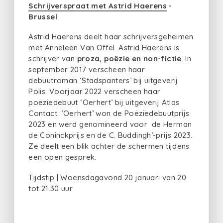
Schrijverspraat met Astrid Haerens
-
Brussel
Astrid Haerens deelt haar schrijversgeheimen
met Anneleen Van Offel. Astrid Haerens is
schrijver van
proza, poëzie en non-fictie
. In
september 2017 verscheen haar
debuutroman ‘Stadspanters’ bij uitgeverij
Polis. Voorjaar 2022 verscheen haar
poëziedebuut ‘Oerhert’ bij uitgeverij Atlas
Contact. ‘Oerhert’ won de Poëziedebuutprijs
2023 en werd genomineerd voor de Herman
de Coninckprijs en de C. Buddingh’-prijs 2023.
Ze deelt een blik achter de schermen tijdens
een open gesprek.
Tijdstip | Woensdagavond 20 januari van 20
tot 21.30 uur